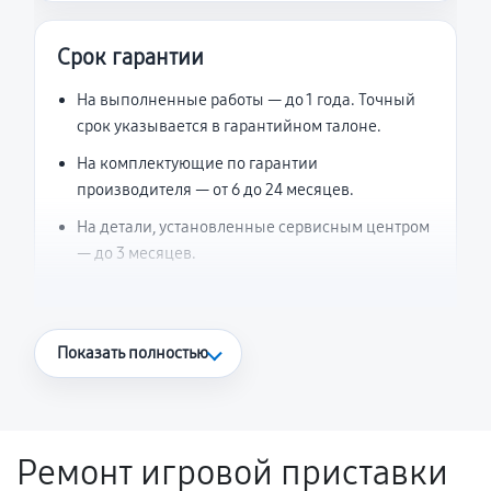
Срок гарантии
На выполненные работы — до 1 года. Точный
срок указывается в гарантийном талоне.
На комплектующие по гарантии
производителя — от 6 до 24 месяцев.
На детали, установленные сервисным центром
— до 3 месяцев.
Что считается гарантийным случаем
Показать полностью
Повторное возникновение неисправности,
напрямую связанной с выполненным
ремонтом.
Ремонт игровой приставки
Поломка установленной детали при