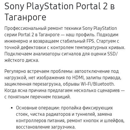
Sony PlayStation Portal 2 в
нормальной эксплуатации в течение
гарантийного срока.
Таганроге
Несоответствие комплектующей заявленным
техническим характеристикам.
Профессиональный ремонт техники Sony PlayStation
серии Portal 2 в Таганроге — наш профиль. Подходим
инженерно и возвращаем стабильный FPS. Стартуем с
точной дефектовки с контролем температурных кривых.
Документы для подтверждения
Подключаем анализаторы сигналов для оценки SSD/
гарантии
жёсткого диска.
Гарантийный талон.
Регулярно встречаем проблемы: автоотключение под
нагрузкой, нет изображения по HDMI, залипы привода,
Акт выполненных работ с датой, перечнем
зацикленная перезагрузка, обрывы Wi-Fi/Bluetooth.
услуг и сроком гарантии.
Когда ясна причина предлагаем несколько сценариев —
с понятным перечнем позиций.
Документы на установленные комплектующие
и кассовый чек.
Основные операции: пропайка фиксирующих
стоек, чистка радиаторов и туннелей, замена
контроллеров питания, ремонт кнопок и шлейфов,
Расширенная гарантия
восстановление загрузчика.