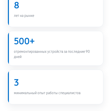
Замена Bluetooth игровой приставки Sony
8
PlayStation Portal 2
990 руб
60 минут
лет на рынке
Замена считывающей головки
860 руб
60 минут
500+
Замена разъема питания
отремонтированных устройств за последние 90
360 руб
60 минут
дней
Ремонт Blu-Ray игровой приставки Sony PlayStation
Portal 2
3
680 руб
60 минут
минимальный опыт работы специалистов