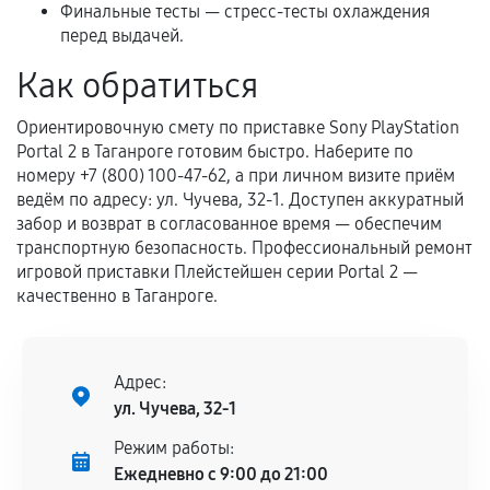
срока.
Финальные тесты — стресс-тесты охлаждения
перед выдачей.
Программные сбои, если это не указано в
отдельных условиях.
Как обратиться
Ориентировочную смету по приставке Sony PlayStation
Portal 2 в Таганроге готовим быстро. Наберите по
Если комплектующие куплены
номеру +7 (800) 100-47-62, а при личном визите приём
самостоятельно
ведём по адресу: ул. Чучева, 32-1. Доступен аккуратный
забор и возврат в согласованное время — обеспечим
Гарантия на выполненные работы может
транспортную безопасность. Профессиональный ремонт
сохраняться полностью или частично, если
игровой приставки Плейстейшен серии Portal 2 —
соблюдены следующие условия:
качественно в Таганроге.
Предоставленные детали подходят по
техническим параметрам и не имеют внешних
дефектов.
Адрес:
Установка была выполнена нашим сервисным
ул. Чучева, 32-1
центром.
Режим работы:
При этом гарантия на сами комплектующие
Ежедневно с 9:00 до 21:00
остается на стороне производителя или