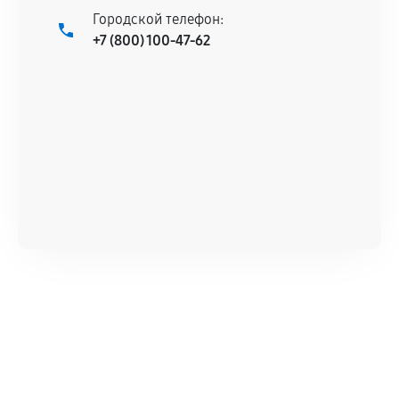
продавца. За качество сторонних деталей
Городской телефон:
сервисный центр ответственности не несет.
+7 (800) 100-47-62