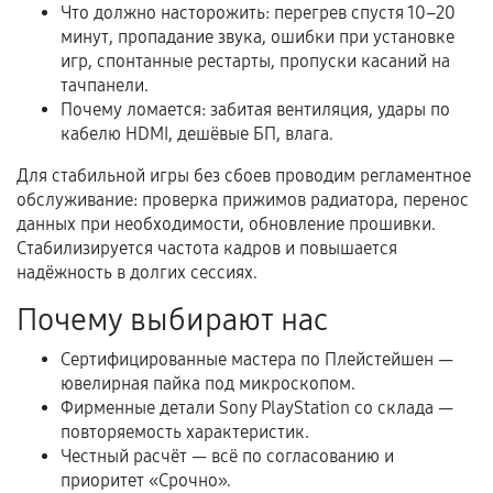
Что должно насторожить: перегрев спустя 10–20
В некоторых случаях возможно оформление
минут, пропадание звука, ошибки при установке
игр, спонтанные рестарты, пропуски касаний на
расширенной гарантии. Стоимость, сроки и
тачпанели.
условия продления согласовываются отдельно и
Почему ломается: забитая вентиляция, удары по
фиксируются в документах.
кабелю HDMI, дешёвые БП, влага.
Для стабильной игры без сбоев проводим регламентное
обслуживание: проверка прижимов радиатора, перенос
Когда гарантия не действует
данных при необходимости, обновление прошивки.
Стабилизируется частота кадров и повышается
Нарушение правил эксплуатации,
надёжность в долгих сессиях.
механические повреждения, попадание влаги,
перегрев, коррозия.
Почему выбирают нас
Самостоятельный ремонт или вмешательство
Сертифицированные мастера по Плейстейшен —
третьих лиц.
ювелирная пайка под микроскопом.
Естественный износ деталей, если иное не
Фирменные детали Sony PlayStation со склада —
повторяемость характеристик.
предусмотрено отдельно.
Честный расчёт — всё по согласованию и
Обращение после окончания гарантийного
приоритет «Срочно».