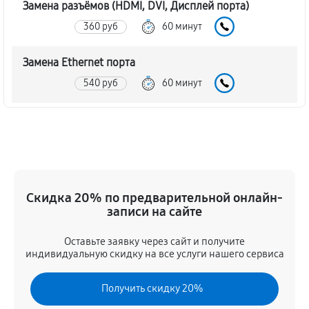
Замена разъёмов (HDMI, DVI, Дисплей порта)
360 руб
60 минут
Замена Ethernet порта
540 руб
60 минут
Замена аудиоразъема игровой приставки Sony
PlayStation Portal 2
590 руб
60 минут
Замена кулера игровой приставки Sony PlayStation
Скидка 20% по предварительной онлайн-
Portal 2
записи на сайте
500 руб
60 минут
Оставьте заявку через сайт и получите
индивидуальную скидку на все услуги нашего сервиса
Замена процессора игровой приставки Sony
PlayStation Portal 2
Получить скидку 20%
1980 руб
60 минут