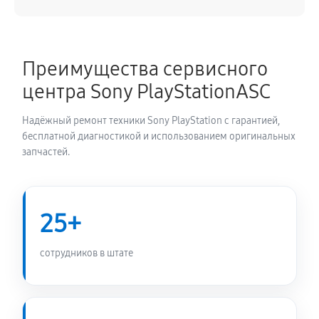
Ребболинг чипа игровой приставки Sony
PlayStation Portal 2
Преимущества сервисного
1980 руб
60 минут
центра Sony PlayStationASC
Замена системы охлаждения
Надёжный ремонт техники Sony PlayStation с гарантией,
900 руб
60 минут
бесплатной диагностикой и использованием оригинальных
запчастей.
Замена термопасты игровой приставки Sony
PlayStation Portal 2
630 руб
60 минут
25+
Замена SSD игровой приставки Sony PlayStation
сотрудников в штате
Portal 2
450 руб
60 минут