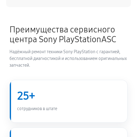
Ребболинг чипа игровой приставки Sony
PlayStation Q Lite
Преимущества сервисного
1980 руб
60 минут
центра Sony PlayStationASC
Замена системы охлаждения
Надёжный ремонт техники Sony PlayStation с гарантией,
900 руб
60 минут
бесплатной диагностикой и использованием оригинальных
запчастей.
Замена термопасты игровой приставки Sony
PlayStation Q Lite
630 руб
60 минут
25+
Замена SSD игровой приставки Sony PlayStation Q
сотрудников в штате
Lite
450 руб
60 минут