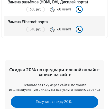
Замена разъёмов (HDMI, DVI, Дисплей порта)
360 руб
60 минут
Замена Ethernet порта
540 руб
60 минут
Замена аудиоразъема игровой приставки Sony
PlayStation Q Lite
590 руб
60 минут
Замена кулера игровой приставки Sony PlayStation
Скидка 20% по предварительной онлайн-
Q Lite
записи на сайте
500 руб
60 минут
Оставьте заявку через сайт и получите
индивидуальную скидку на все услуги нашего сервиса
Замена процессора игровой приставки Sony
PlayStation Q Lite
Получить скидку 20%
1980 руб
60 минут