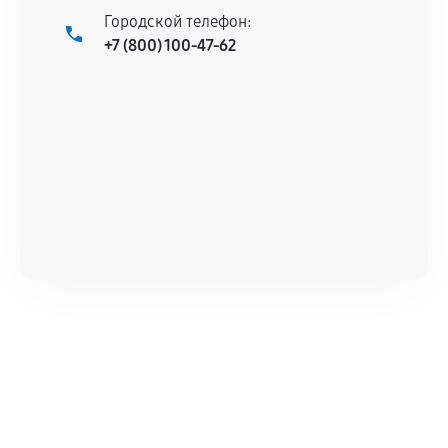
продавца. За качество сторонних деталей
Городской телефон:
сервисный центр ответственности не несет.
+7 (800) 100-47-62