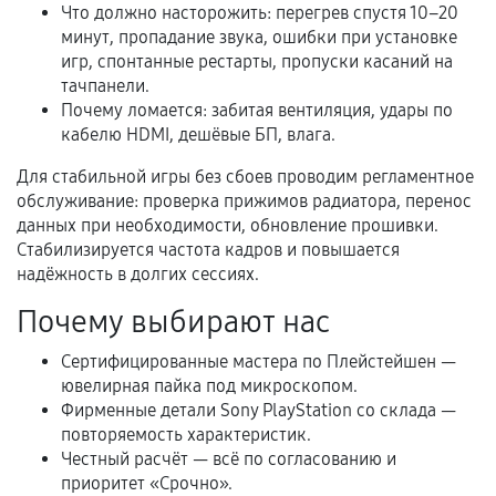
Что должно насторожить: перегрев спустя 10–20
В некоторых случаях возможно оформление
минут, пропадание звука, ошибки при установке
игр, спонтанные рестарты, пропуски касаний на
расширенной гарантии. Стоимость, сроки и
тачпанели.
условия продления согласовываются отдельно и
Почему ломается: забитая вентиляция, удары по
фиксируются в документах.
кабелю HDMI, дешёвые БП, влага.
Для стабильной игры без сбоев проводим регламентное
обслуживание: проверка прижимов радиатора, перенос
Когда гарантия не действует
данных при необходимости, обновление прошивки.
Стабилизируется частота кадров и повышается
Нарушение правил эксплуатации,
надёжность в долгих сессиях.
механические повреждения, попадание влаги,
перегрев, коррозия.
Почему выбирают нас
Самостоятельный ремонт или вмешательство
Сертифицированные мастера по Плейстейшен —
третьих лиц.
ювелирная пайка под микроскопом.
Естественный износ деталей, если иное не
Фирменные детали Sony PlayStation со склада —
повторяемость характеристик.
предусмотрено отдельно.
Честный расчёт — всё по согласованию и
Обращение после окончания гарантийного
приоритет «Срочно».