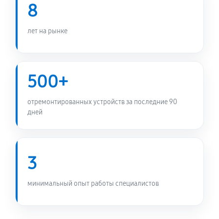
Замена Bluetooth игровой приставки Sony
8
PlayStation Q Lite
990 руб
60 минут
лет на рынке
Замена считывающей головки
860 руб
60 минут
500+
Замена разъема питания
отремонтированных устройств за последние 90
360 руб
60 минут
дней
Ремонт Blu-Ray игровой приставки Sony PlayStation
Q Lite
3
680 руб
60 минут
минимальный опыт работы специалистов