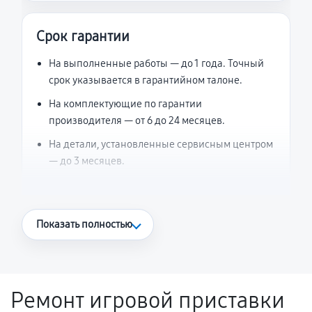
Срок гарантии
На выполненные работы — до 1 года. Точный
срок указывается в гарантийном талоне.
На комплектующие по гарантии
производителя — от 6 до 24 месяцев.
На детали, установленные сервисным центром
— до 3 месяцев.
Что считается гарантийным случаем
Показать полностью
Повторное возникновение неисправности,
напрямую связанной с выполненным
ремонтом.
Ремонт игровой приставки
Поломка установленной детали при