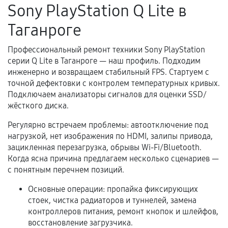
Sony PlayStation Q Lite в
нормальной эксплуатации в течение
гарантийного срока.
Таганроге
Несоответствие комплектующей заявленным
техническим характеристикам.
Профессиональный ремонт техники Sony PlayStation
серии Q Lite в Таганроге — наш профиль. Подходим
инженерно и возвращаем стабильный FPS. Стартуем с
точной дефектовки с контролем температурных кривых.
Документы для подтверждения
Подключаем анализаторы сигналов для оценки SSD/
гарантии
жёсткого диска.
Гарантийный талон.
Регулярно встречаем проблемы: автоотключение под
нагрузкой, нет изображения по HDMI, залипы привода,
Акт выполненных работ с датой, перечнем
зацикленная перезагрузка, обрывы Wi-Fi/Bluetooth.
услуг и сроком гарантии.
Когда ясна причина предлагаем несколько сценариев —
с понятным перечнем позиций.
Документы на установленные комплектующие
и кассовый чек.
Основные операции: пропайка фиксирующих
стоек, чистка радиаторов и туннелей, замена
контроллеров питания, ремонт кнопок и шлейфов,
Расширенная гарантия
восстановление загрузчика.