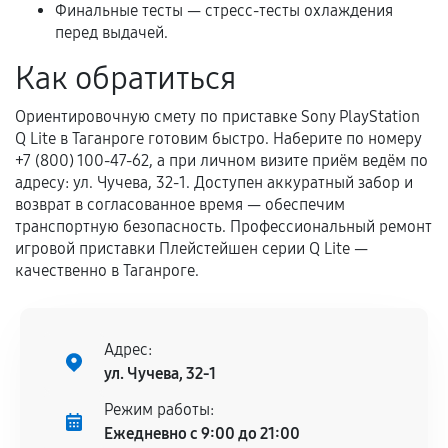
срока.
Финальные тесты — стресс-тесты охлаждения
перед выдачей.
Программные сбои, если это не указано в
отдельных условиях.
Как обратиться
Ориентировочную смету по приставке Sony PlayStation
Q Lite в Таганроге готовим быстро. Наберите по номеру
Если комплектующие куплены
+7 (800) 100-47-62, а при личном визите приём ведём по
самостоятельно
адресу: ул. Чучева, 32-1. Доступен аккуратный забор и
возврат в согласованное время — обеспечим
Гарантия на выполненные работы может
транспортную безопасность. Профессиональный ремонт
сохраняться полностью или частично, если
игровой приставки Плейстейшен серии Q Lite —
соблюдены следующие условия:
качественно в Таганроге.
Предоставленные детали подходят по
техническим параметрам и не имеют внешних
дефектов.
Адрес:
Установка была выполнена нашим сервисным
ул. Чучева, 32-1
центром.
Режим работы:
При этом гарантия на сами комплектующие
Ежедневно с 9:00 до 21:00
остается на стороне производителя или