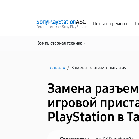
г. Таганрог
Ежедневно с 9:00 до 21:00
SonyPlayStation
ASC
Цены на ремонт
Г
Ремонт техники Sony PlayStation
Компьютерная техника
Главная
/
Замена разъема питания
Замена разъем
игровой прист
PlayStation в Т