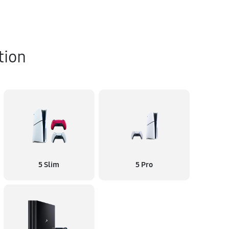
tion
5 Slim
5 Pro