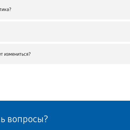
тика?
т измениться?
сь вопросы?