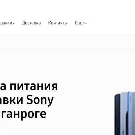
Гарантия д
арантия
Доставка
Контакты
Ещё
а питания
авки Sony
аганроге